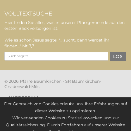
VOLLTEXTSUCHE
Hier finden Sie alles, was in unserer Pfarrgemeinde auf den
ersten Blick verborgen ist.
Wie es schon Jesus sagte: "... sucht, dann werdet ihr
finden..." Mt 7,7
LOS
© 2026 Pfarre Baumkirchen - SR Baumkirchen-
Gnadenwald-Mils
IMPRESSUM
Der Gebrauch von Cookies erlaubt uns, Ihre Erfahrungen auf
DOWNLOAD
dieser Website zu optimieren.
Wir verwenden Cookies zu Statistikzwecken und zur
SITEMAP
Qualitätssicherung. Durch Fortfahren auf unserer Website