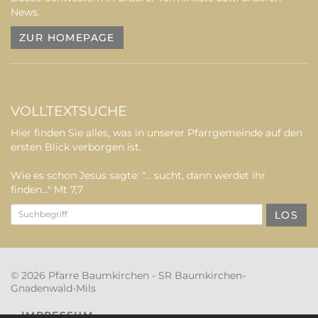
News.
ZUR HOMEPAGE
VOLLTEXTSUCHE
Hier finden Sie alles, was in unserer Pfarrgemeinde auf den
ersten Blick verborgen ist.
Wie es schon Jesus sagte: "... sucht, dann werdet ihr
finden..." Mt 7,7
LOS
© 2026 Pfarre Baumkirchen - SR Baumkirchen-
Gnadenwald-Mils
IMPRESSUM