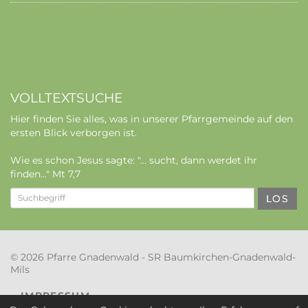
VOLLTEXTSUCHE
Hier finden Sie alles, was in unserer Pfarrgemeinde auf den
ersten Blick verborgen ist.
Wie es schon Jesus sagte: "... sucht, dann werdet ihr
finden..." Mt 7,7
LOS
© 2026 Pfarre Gnadenwald - SR Baumkirchen-Gnadenwald-
Mils
IMPRESSUM